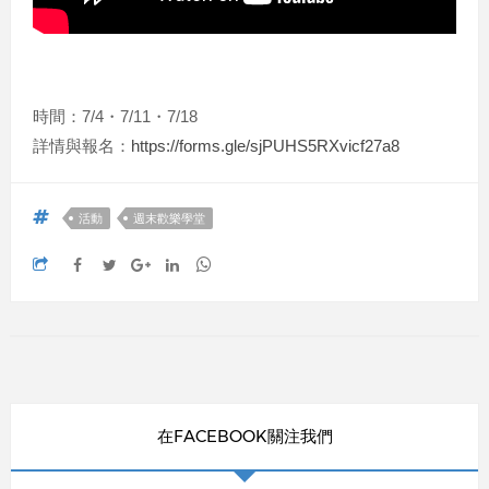
時間：7/4・7/11・7/18
詳情與報名：
https://forms.gle/sjPUHS5RXvicf27a8
活動
週末歡樂學堂
在FACEBOOK關注我們